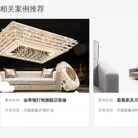
相关案例推荐
金希顿灯饰旗舰店装修
茵曼家具
案例名称：
案例名称：
设计
开发类型：
天猫装修,灯饰行业
开发类型：
天猫装修,时