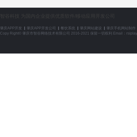
智谷科技 为国内企业提供优质软件/移动应用开发公司
肇庆APP开发
▎
肇庆APP开发公司
▎
餐饮系统
▎
肇庆网站建设
▎
肇庆手机网站制作
Copy Right© 肇庆市智谷网络技术有限公司 2016-2021 保留一切权利 Email：rsiplay