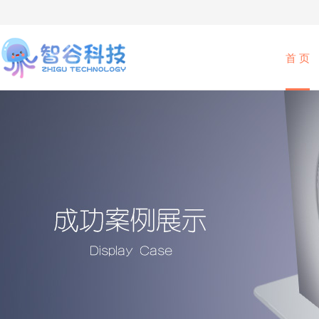
首 页
iOS开